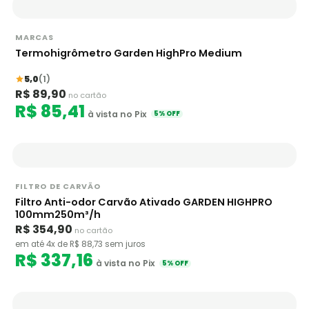
MARCAS
Termohigrômetro Garden HighPro Medium
5,0
(1)
R$ 89,90
no cartão
R$ 85,41
à vista no Pix
5% OFF
FILTRO DE CARVÃO
Filtro Anti-odor Carvão Ativado GARDEN HIGHPRO
100mm250m³/h
R$ 354,90
no cartão
em até 4x de R$ 88,73 sem juros
R$ 337,16
à vista no Pix
5% OFF