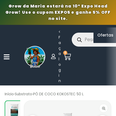
Grow da Maria estará na 10ª Expo Head
Grow! Use o cupom EXPO5 e ganhe 5% OFF
no site.
<
Ofertas
F
a
ç
0
a
l
o
g
i
n
Início
›
Substrato
›
PÓ DE COCO KOKOSTEC 50 L