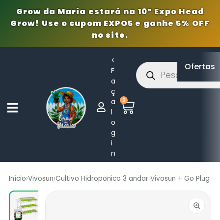
Grow da Maria estará na 10ª Expo Head
Grow! Use o cupom EXPO5 e ganhe 5% OFF
no site.
<
Ofertas
F
a
ç
0
a
l
o
g
i
n
Início
›
Vivosun
›
Cultivo Hidroponico 3 andar Vivosun + Go Plug