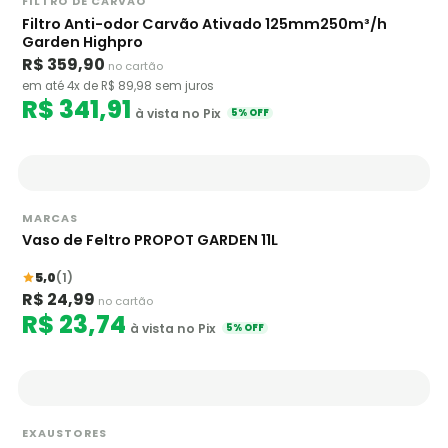
FILTRO DE CARVÃO
Filtro Anti-odor Carvão Ativado 125mm250m³/h
Garden Highpro
R$ 359,90
no cartão
em até 4x de R$ 89,98 sem juros
R$ 341,91
à vista no Pix
5% OFF
MARCAS
Vaso de Feltro PROPOT GARDEN 11L
5,0
(1)
R$ 24,99
no cartão
R$ 23,74
à vista no Pix
5% OFF
EXAUSTORES