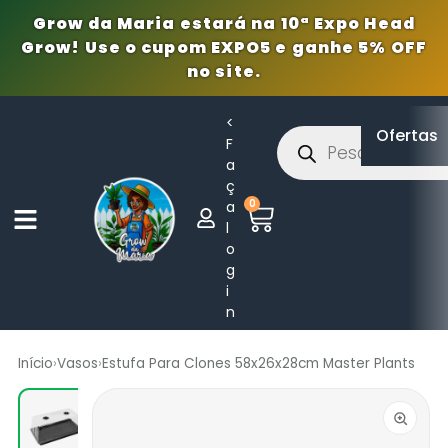
Grow da Maria estará na 10ª Expo Head
Grow! Use o cupom EXPO5 e ganhe 5% OFF
no site.
<
Ofertas
F
a
ç
0
a
l
o
g
i
n
Início
›
Vasos
›
Estufa Para Clones 58x26x28cm Master Plants