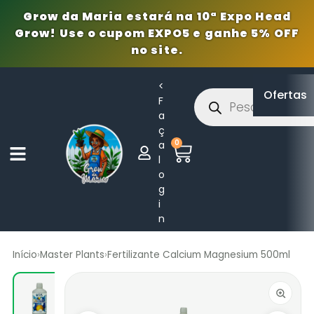
Grow da Maria estará na 10ª Expo Head
Grow! Use o cupom EXPO5 e ganhe 5% OFF
no site.
<
Ofertas
F
a
ç
0
a
l
o
g
i
n
Início
›
Master Plants
›
Fertilizante Calcium Magnesium 500ml