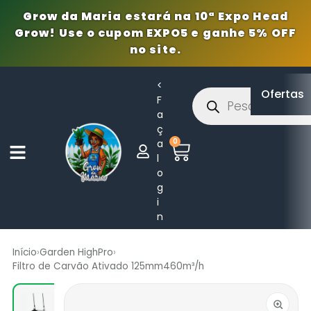
Grow da Maria estará na 10ª Expo Head
Grow! Use o cupom EXPO5 e ganhe 5% OFF
no site.
<
Ofertas
F
a
ç
0
a
l
o
g
i
n
Início
›
Garden HighPro
›
Filtro de Carvão Ativado 125mm460m³/h