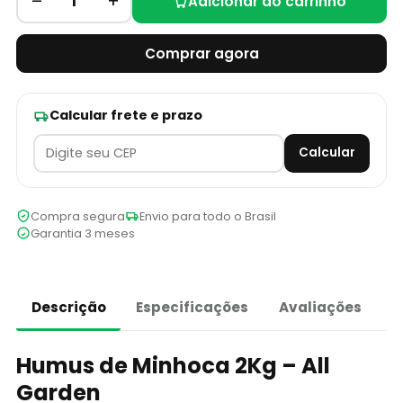
–
+
1
Adicionar ao carrinho
Comprar agora
Calcular frete e prazo
Calcular
Compra segura
Envio para todo o Brasil
Garantia 3 meses
Descrição
Especificações
Avaliações
Humus de Minhoca 2Kg – All
Garden