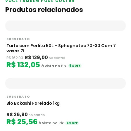
VOCÊ TAMBÉM PODE GOSTAR
Produtos relacionados
SUBSTRATO
Turfa com Perlita 50L – Sphagnotec 70-30 Com 7
vasos 7L
R$ 139,00
R$ 162,03
no cartão
R$ 132,05
à vista no Pix
5% OFF
SUBSTRATO
Bio Bokashi Farelado 1kg
R$ 26,90
no cartão
R$ 25,56
à vista no Pix
5% OFF