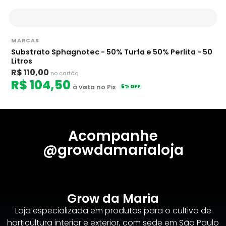
MARCAS
Substrato Sphagnotec - 50% Turfa e 50% Perlita - 50
Litros
R$ 110,00
no cartão
R$ 104,50
à vista no Pix
5% OFF
Acompanhe
@growdamarialoja
Grow da Maria
Loja especializada em produtos para o cultivo de
horticultura interior e exterior, com sede em São Paulo