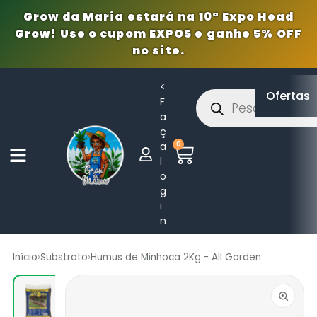
Grow da Maria estará na 10ª Expo Head
Grow! Use o cupom EXPO5 e ganhe 5% OFF
no site.
<
Ofertas
F
a
ç
0
a
l
o
g
i
n
Início
›
Substrato
›
Humus de Minhoca 2Kg - All Garden