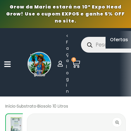
Grow da Maria estará na 10ª Expo Head
Grow! Use o cupom EXPO5 e ganhe 5% OFF
no site.
<
Ofertas
F
a
ç
0
a
l
o
g
i
n
Início
›
Substrato
›
Biosolo 10 Litros