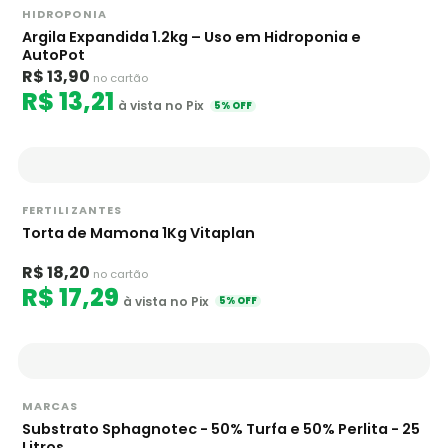
HIDROPONIA
Argila Expandida 1.2kg – Uso em Hidroponia e
AutoPot
R$ 13,90
no cartão
R$ 13,21
à vista no Pix
5% OFF
FERTILIZANTES
Torta de Mamona 1Kg Vitaplan
R$ 18,20
no cartão
R$ 17,29
à vista no Pix
5% OFF
MARCAS
Substrato Sphagnotec - 50% Turfa e 50% Perlita - 25
Litros