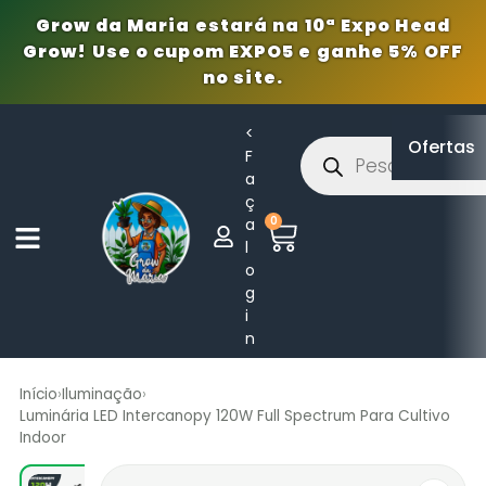
Grow da Maria estará na 10ª Expo Head
Grow! Use o cupom EXPO5 e ganhe 5% OFF
no site.
<
Ofertas
F
a
ç
0
a
l
o
g
i
n
Início
›
Iluminação
›
Luminária LED Intercanopy 120W Full Spectrum Para Cultivo
Indoor