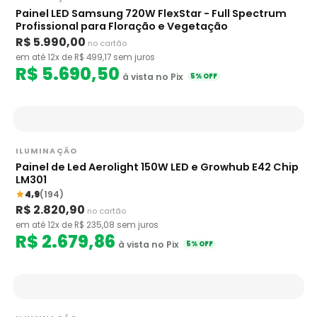
Painel LED Samsung 720W FlexStar - Full Spectrum
Profissional para Floração e Vegetação
R$ 5.990,00
no cartão
em até 12x de R$ 499,17 sem juros
R$ 5.690,50
à vista no Pix
5% OFF
ILUMINAÇÃO
Painel de Led Aerolight 150W LED e Growhub E42 Chip
LM301
4,9
(194)
R$ 2.820,90
no cartão
em até 12x de R$ 235,08 sem juros
R$ 2.679,86
à vista no Pix
5% OFF