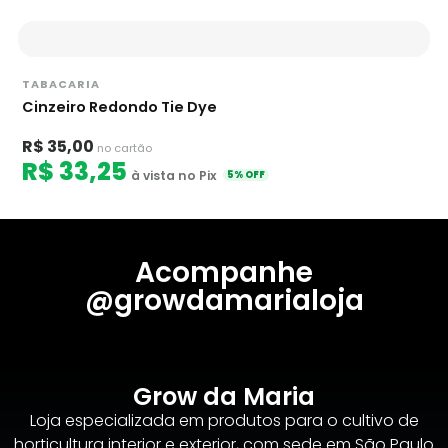
TABACARIA
Cinzeiro Redondo Tie Dye
R$ 35,00
no cartão
R$ 33,25
à vista no Pix
5% OFF
Acompanhe
@growdamarialoja
Grow da Maria
Loja especializada em produtos para o cultivo de
horticultura interior e exterior, com sede em São Paulo