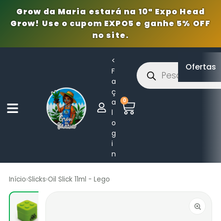
Grow da Maria estará na 10ª Expo Head
Grow! Use o cupom EXPO5 e ganhe 5% OFF
no site.
<
Ofertas
F
a
ç
0
a
l
o
g
i
n
Início
›
Slicks
›
Oil Slick 11ml - Lego