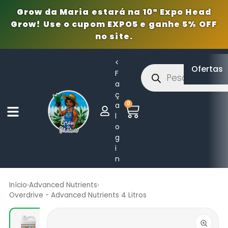
Grow da Maria estará na 10ª Expo Head
Grow! Use o cupom EXPO5 e ganhe 5% OFF
no site.
<
Ofertas
F
a
ç
0
a
l
o
g
i
n
Início
›
Advanced Nutrients
›
Overdrive - Advanced Nutrients 4 Litros