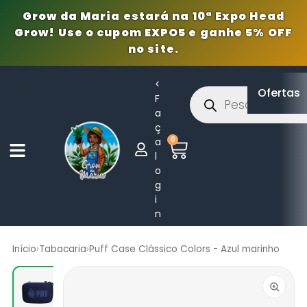
Grow da Maria estará na 10ª Expo Head
Grow! Use o cupom EXPO5 e ganhe 5% OFF
no site.
<
Ofertas
F
a
ç
0
a
l
o
g
i
n
Início
›
Tabacaria
›
Puff Case Clássico Colors - Azul marinho