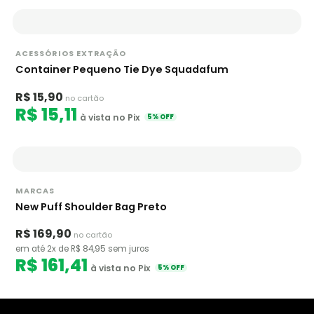
ACESSÓRIOS EXTRAÇÃO
Container Pequeno Tie Dye Squadafum
R$ 15,90
no cartão
R$ 15,11
à vista no Pix
5% OFF
MARCAS
New Puff Shoulder Bag Preto
R$ 169,90
no cartão
em até 2x de R$ 84,95 sem juros
R$ 161,41
à vista no Pix
5% OFF