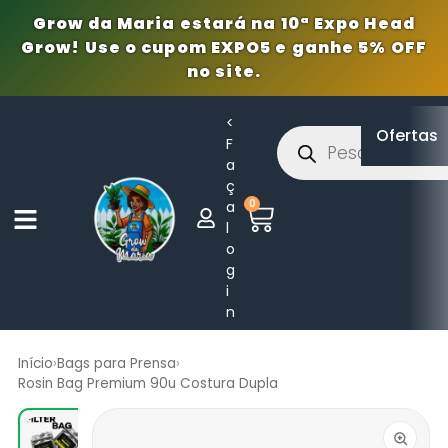
Grow da Maria estará na 10ª Expo Head
Grow! Use o cupom EXPO5 e ganhe 5% OFF
no site.
<
Ofertas
F
a
ç
0
a
l
o
g
i
n
Início
›
Bags para Prensa
›
Rosin Bag Premium 90u Costura Dupla