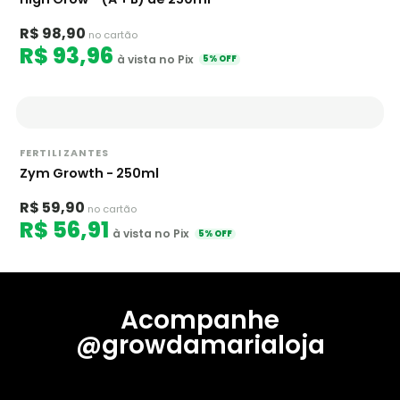
R$ 98,90
no cartão
R$ 93,96
à vista no Pix
5% OFF
FERTILIZANTES
Zym Growth - 250ml
R$ 59,90
no cartão
R$ 56,91
à vista no Pix
5% OFF
Acompanhe
@growdamarialoja