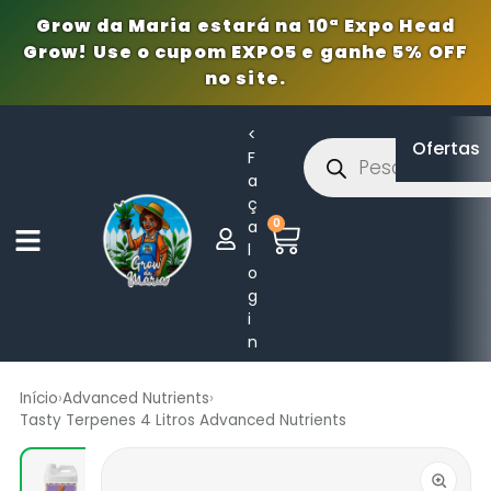
Grow da Maria estará na 10ª Expo Head
Grow! Use o cupom EXPO5 e ganhe 5% OFF
no site.
<
Ofertas
F
a
ç
0
a
l
o
g
i
n
Início
›
Advanced Nutrients
›
Tasty Terpenes 4 Litros Advanced Nutrients