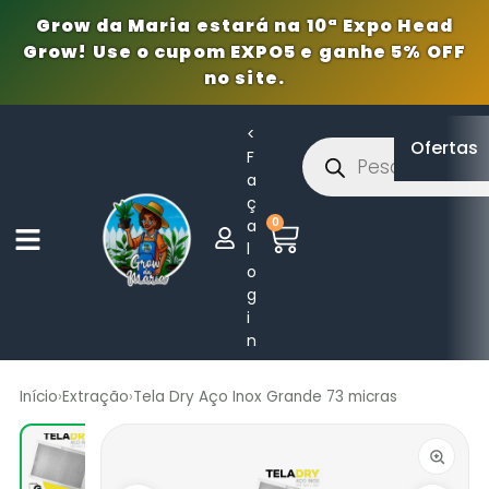
Grow da Maria estará na 10ª Expo Head
Grow! Use o cupom EXPO5 e ganhe 5% OFF
no site.
<
Ofertas
F
a
ç
0
a
l
o
g
i
n
Início
›
Extração
›
Tela Dry Aço Inox Grande 73 micras