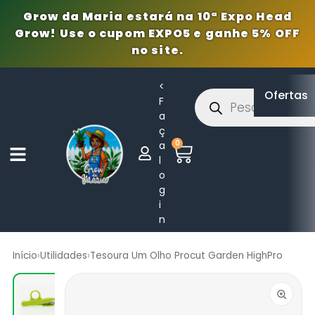
Grow da Maria estará na 10ª Expo Head
Grow! Use o cupom EXPO5 e ganhe 5% OFF
no site.
<
Ofertas
F
a
ç
0
a
l
o
g
i
n
Início
›
Utilidades
›
Tesoura Um Olho Procut Garden HighPro