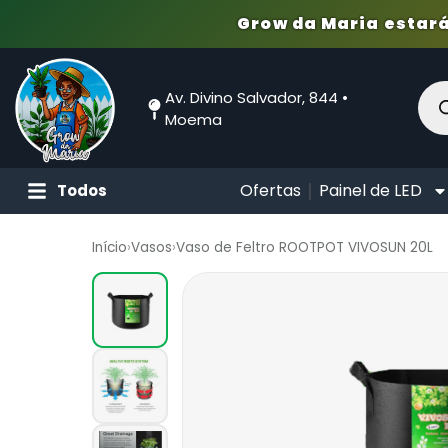
Grow da Maria estará
Av. Divino Salvador, 844 •
Moema
Ofertas
Painel de LED
Todos
Início
›
Vasos
›
Vaso de Feltro ROOTPOT VIVOSUN 20L