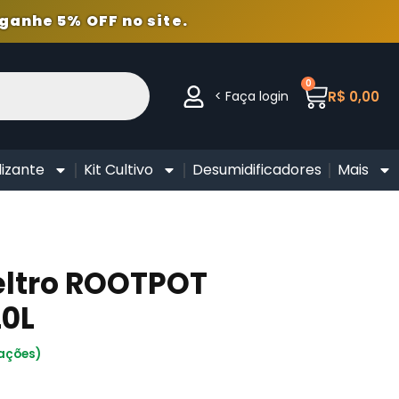
ganhe 5% OFF no site.
0
< Faça login
R$
0,00
lizante
Kit Cultivo
Desumidificadores
Mais
eltro ROOTPOT
20L
iações)