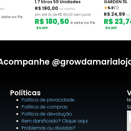
1.7 litros 50 Unidades
GARDEN 11L
R$ 190,00
5,0
(1)
tão
no cartão
R$ 24,99
em até 2x de R$ 95,00 sem juros
no
 vista no Pix
R$ 180,50
R$ 23,7
à vista no Pix
5% OFF
5% OFF
Acompanhe @growdamarialoj
Políticas
V
Política de privacidade
N
Política de compras
S
Política de devolução
Item danificado? Clique aqui
Problemas ou dúvidas?