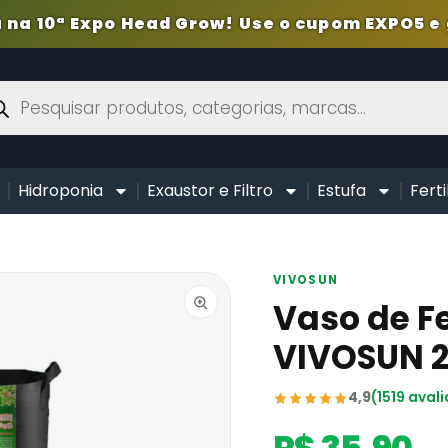
 na 10ª Expo Head Grow! Use o cupom EXPO5 e 
Hidroponia
Exaustor e Filtro
Estufa
Ferti
VIVOSUN
Vaso de F
VIVOSUN 
4,9
(1519 aval