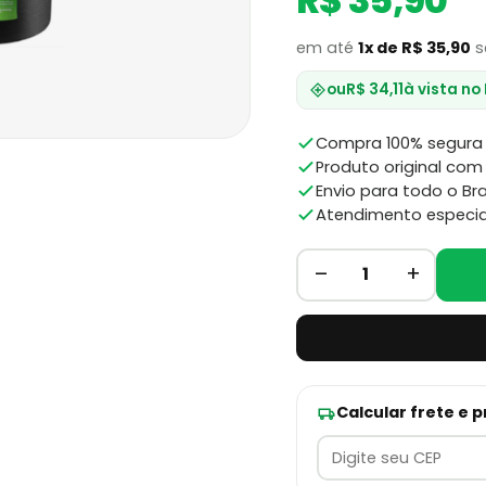
R$ 35,90
em até
1x de R$ 35,90
s
ou
R$ 34,11
à vista no
Compra 100% segura 
Produto original com 
Envio para todo o Bra
Atendimento especia
–
+
1
Calcular frete e 