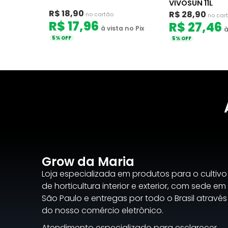
VIVOSUN 11L
R$ 18,90
R$ 28,90
no cartão
no car
R$ 17,96
R$ 27,46
à vista no Pix
à
5% OFF
5% OFF
Grow da Maria
Loja especializada em produtos para o cultivo
de horticultura interior e exterior, com sede em
São Paulo e entregas por todo o Brasil através
do nosso comércio eletrônico.
Atendimento especializado para esclarecer