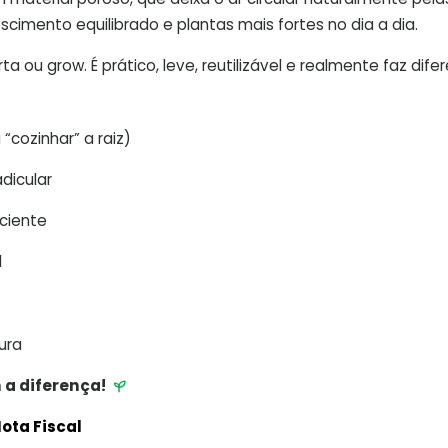
scimento equilibrado e plantas mais fortes no dia a dia.
ta ou grow. É prático, leve, reutilizável e realmente faz dife
“cozinhar” a raiz)
dicular
iciente
l
ura
 a diferença!
ota Fiscal