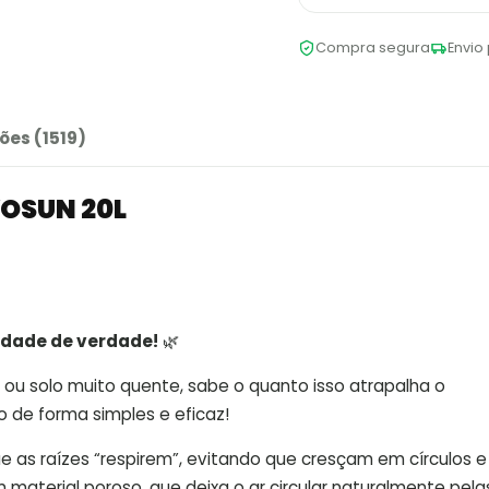
Compra segura
Envio 
ões (1519)
VOSUN 20L
idade de verdade!
🌿
ou solo muito quente, sabe o quanto isso atrapalha o
o de forma simples e eficaz!
ue as raízes “respirem”, evitando que cresçam em círculos e
material poroso, que deixa o ar circular naturalmente pelas