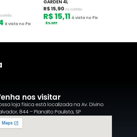
GARDEN 4L
R$ 15,90
no cartão
R$ 15,11
 cartão
à vista no Pix
4
à vista no Pix
5% OFF
a
enha nos visitar
ossa loja física está localizada na Av. Divino
alvador, 844 – Planalto Paulista, SP