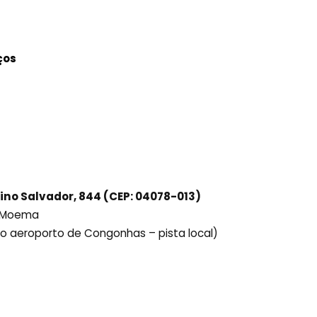
ços
ino Salvador, 844 (CEP: 04078-013)
ô Moema
ido aeroporto de Congonhas – pista local)