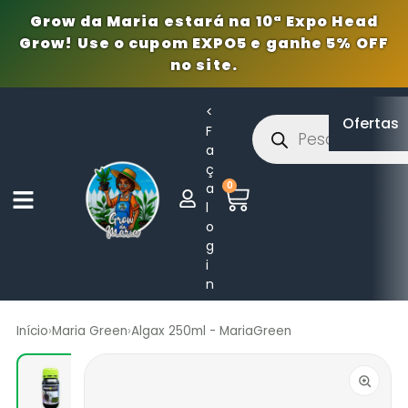
Grow da Maria estará na 10ª Expo Head
Grow! Use o cupom EXPO5 e ganhe 5% OFF
no site.
<
Ofertas
F
a
ç
0
a
l
o
g
i
n
Início
›
Maria Green
›
Algax 250ml - MariaGreen