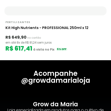
FERTILIZANTES
Kit High Nutrients - PROFESSIONAL 250ml x 12
R$ 649,90
no cartão
em até 8x de R$ 81,24 sem juros
R$ 617,41
à vista no Pix
5% OFF
Acompanhe
@growdamarialoja
Grow da Maria
Loja especializada em produtos para o cultivo de