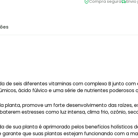
Compra segura
Envio 
ões
a de seis diferentes vitaminas com complexo B junto com 
úmicos, ácido fúlvico e uma série de nutrientes poderosos 
da planta, promove um forte desenvolvimento das raízes, e
aterem estresses como luz intensa, clima frio, ozônio, sec
da de sua planta é aprimorado pelos benefícios holísticos 
e garante que suas plantas estejam funcionando com a mai