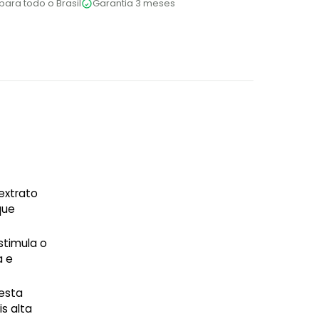
para todo o Brasil
Garantia 3 meses
extrato
que
stimula o
a e
desta
s alta