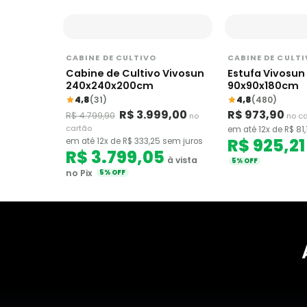
CABINE DE CULTIVO
CABINE DE CULT
Cabine de Cultivo Vivosun
Estufa Vivosun
240x240x200cm
90x90x180cm
4,8
(31)
4,8
(480)
R$ 3.999,00
R$ 973,90
R$ 4.799,90
no
no c
cartão
em até 12x de R$ 81
R$ 925,21
em até 12x de R$ 333,25 sem juros
R$ 3.799,05
à vista
5% OFF
no Pix
5% OFF