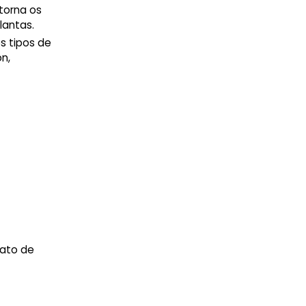
 torna os
lantas.
s tipos de
on,
fato de