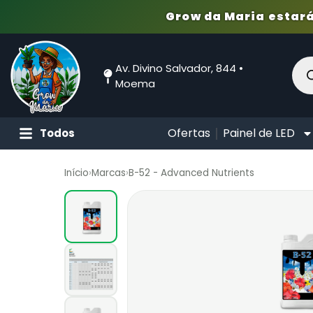
Grow da Maria estará
Av. Divino Salvador, 844 •
Moema
Ofertas
Painel de LED
Todos
Início
›
Marcas
›
B-52 - Advanced Nutrients