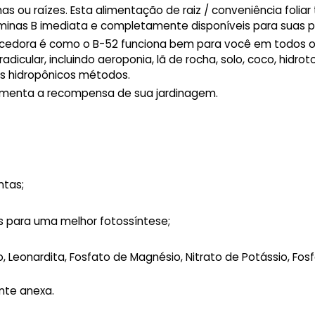
s ou raízes. Esta alimentação de raiz / conveniência foliar
aminas B imediata e completamente disponíveis para suas p
encedora é como o B-52 funciona bem para você em todos o
dicular, incluindo aeroponia, lã de rocha, solo, coco, hidrot
ins hidropônicos métodos.
umenta a recompensa de sua jardinagem.
ntas;
s para uma melhor fotossíntese;
, Leonardita, Fosfato de Magnésio, Nitrato de Potássio, Fos
ante anexa.