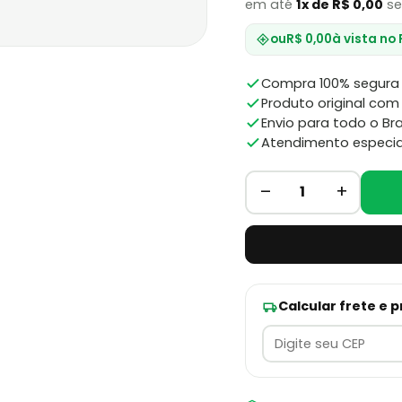
em até
1x de R$ 0,00
se
ou
R$ 0,00
à vista no 
Compra 100% segura 
Produto original com 
Envio para todo o Bra
Atendimento especia
–
+
1
Calcular frete e 