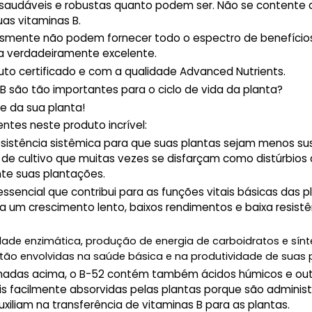
 saudáveis ​​e robustas quanto podem ser. Não se contente
as vitaminas B.
smente não podem fornecer todo o espectro de benefício
ita verdadeiramente excelente.
uto certificado e com a qualidade Advanced Nutrients.
 são tão importantes para o ciclo de vida da planta?
e da sua planta!
tes neste produto incrível:
sistência sistêmica para que suas plantas sejam menos su
e cultivo que muitas vezes se disfarçam como distúrbios
nte suas plantações.
sencial que contribui para as funções vitais básicas das p
a um crescimento lento, baixos rendimentos e baixa resistê
idade enzimática, produção de energia de carboidratos e sín
tão envolvidas na saúde básica e na produtividade de suas 
adas acima, o B-52 contém também ácidos húmicos e out
is facilmente absorvidas pelas plantas porque são adminis
xiliam na transferência de vitaminas B para as plantas.