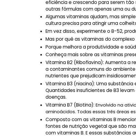
eficiência e crescendo para serem tão
outras fórmulas com apenas uma ou du
Algumas vitaminas ajudam, mas simple
cultura precisa para atingir uma colhe
Em vez disso, experimente o B-52, prod
Mas por quê as vitaminas do complexo B
Porque melhora a produtividade e saúd
Conheça mais sobre as vitaminas presen
Vitamina B2 (Riboflavina):
Aumenta a re
a contaminantes comuns do ambiente d
nutrientes que prejudicam insidiosame
Vitamina B3 (niacina):
Uma substância es
Quantidades insuficientes de B3 levam 
doenças.
Vitamina B7 (Biotina):
Envolvido na ativ
aminoácidos. Todas essas três áreas es
Composto com as vitaminas B mencion
fontes de nutrição vegetal que são ma
com vitaminas B. E essas substâncias au