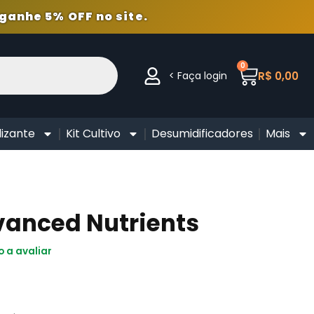
ganhe 5% OFF no site.
0
< Faça login
R$
0,00
lizante
Kit Cultivo
Desumidificadores
Mais
vanced Nutrients
o a avaliar