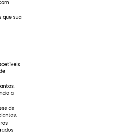
 com
s que sua
scetíveis
 de
lantas.
ncia a
tese de
plantas.
ras
trados