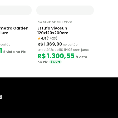
CABINE DE CULTIVO
metro Garden
Estufa Vivosun
dium
120x120x200cm
4,8
(1423)
R$ 1.369,00
 cartão
no cartão
1
em até 12x de R$ 114,08 sem juros
à vista no Pix
R$ 1.300,55
à vista
no Pix
5% OFF
a