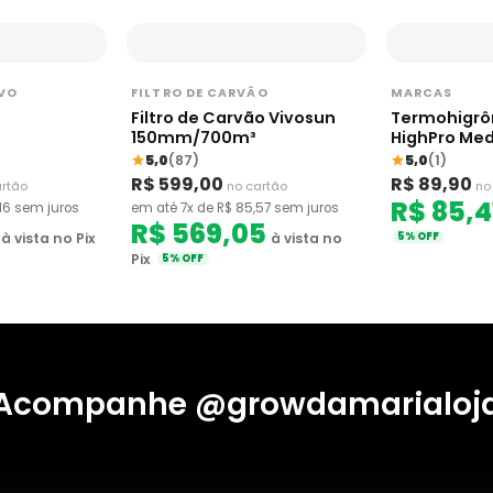
IVO
FILTRO DE CARVÃO
MARCAS
Filtro de Carvão Vivosun
Termohigrô
150mm/700m³
HighPro Me
5,0
(87)
5,0
(1)
R$ 599,00
R$ 89,90
artão
no cartão
no
R$ 85,4
,16 sem juros
em até 7x de R$ 85,57 sem juros
R$ 569,05
à vista no Pix
à vista no
5% OFF
Pix
5% OFF
Acompanhe @growdamarialoj