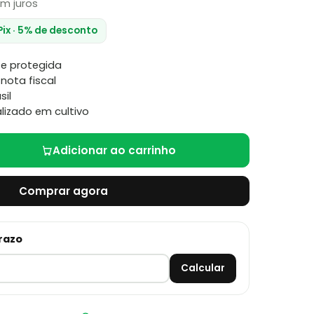
m juros
Pix · 5% de desconto
e protegida
nota fiscal
sil
lizado em cultivo
Adicionar ao carrinho
Comprar agora
prazo
Calcular