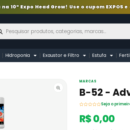
 na 10ª Expo Head Grow! Use o cupom EXPO5 e 
Hidroponia
Exaustor e Filtro
Estufa
Ferti
MARCAS
B-52 - Ad
Seja o primeir
R$ 0,00