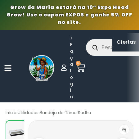
Grow da Maria estará na 10ª Expo Head
Grow! Use o cupom EXPO5 e ganhe 5% OFF
no site.
<
Ofertas
F
a
ç
0
a
l
o
g
i
n
Início
›
Utilidades
›
Bandeja de Trima Sadhu