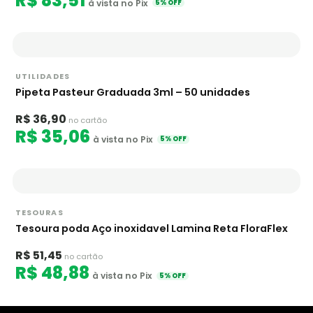
R$ 83,51
à vista no Pix
5% OFF
UTILIDADES
Pipeta Pasteur Graduada 3ml – 50 unidades
R$ 36,90
no cartão
R$ 35,06
à vista no Pix
5% OFF
TESOURAS
Tesoura poda Aço inoxidavel Lamina Reta FloraFlex
R$ 51,45
no cartão
R$ 48,88
à vista no Pix
5% OFF