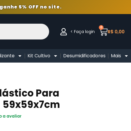
ganhe 5% OFF no site.
0
< Faça login
R$
0,00
lizante
Kit Cultivo
Desumidificadores
Mais
lástico Para
- 59x59x7cm
o a avaliar