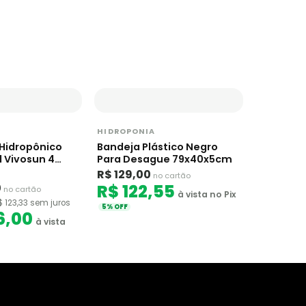
HIDROPONIA
 Hidropônico
Bandeja Plástico Negro
 Vivosun 4
Para Desague 79x40x5cm
tros
R$ 129,00
no cartão
0
R$ 122,55
no cartão
à vista no Pix
$ 123,33 sem juros
5% OFF
6,00
à vista