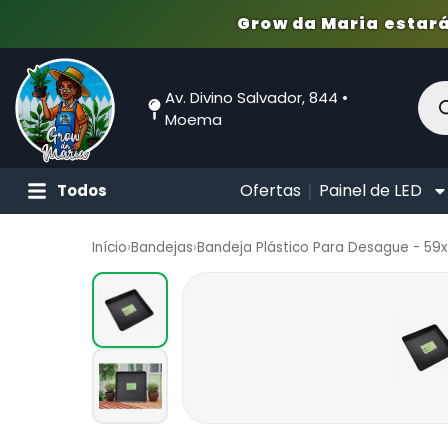
Grow da Maria estará
Av. Divino Salvador, 844 •
Moema
Ofertas
Painel de LED
Todos
Início
›
Bandejas
›
Bandeja Plástico Para Desague - 5