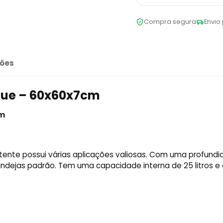
Compra segura
Envio 
ões
gue – 60x60x7cm
cm
stente possui várias aplicações valiosas. Com uma profund
ndejas padrão. Tem uma capacidade interna de 25 litros e 