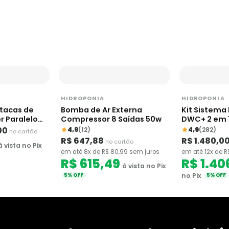
HIDROPONIA
HIDROPONIA
tacas de
Bomba de Ar Externa
Kit Sistema
r Paralelo
Compressor 8 Saídas 50w
DWC+ 2 em 1
 - FloraFlex
Baldes 20 Li
00
4,9
(12)
4,9
(282)
no cartão
R$ 647,88
R$ 1.480,0
no cartão
à vista no Pix
em até 8x de R$ 80,99 sem juros
em até 12x de R
R$ 615,49
R$ 1.40
à vista no Pix
no Pix
5% OFF
5% OFF