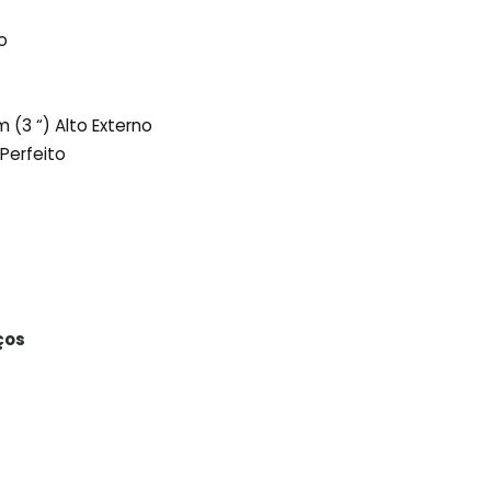
o
 (3 “) Alto Externo
Perfeito
ços