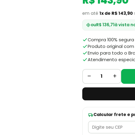
R$ 143,90
em até
1x de R$ 143,90
ou
R$ 136,71
à vista n
Compra 100% segura 
Produto original com 
Envio para todo o Bra
Atendimento especia
–
+
1
Calcular frete e 