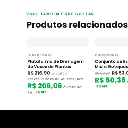
VOCÊ TAMBÉM PODE GOSTAR
Produtos relacionados
HIDROPONIA
HIDROPONIA
Plataforma de Drenagem
Conjunto de Es
de Vasos de Plantas
Micro Gotejado
de 4 Vias 120cm
R$ 216,90
R$ 53,
R$ 59,90
no cartão
R$ 50,35
em até 2x de R$ 108,45 sem juros
R$ 206,06
à vista no
5% OFF
Pix
5% OFF