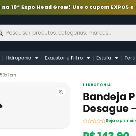
 na 10ª Expo Head Grow! Use o cupom EXPO5 e 
Hidroponia
Exaustor e Filtro
Estufa
Ferti
9x59x7cm
HIDROPONIA
Bandeja P
Desague 
Seja o primeir