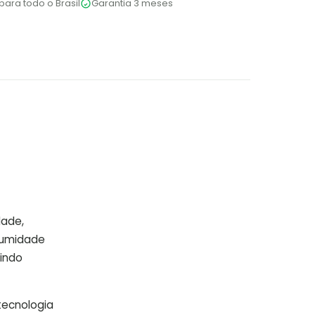
para todo o Brasil
Garantia 3 meses
dade,
a umidade
indo
tecnologia