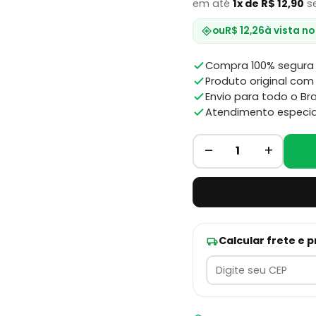
em até
1x de R$ 12,90
se
ou
R$ 12,26
à vista no
Compra 100% segura 
Produto original com 
Envio para todo o Bra
Atendimento especia
–
+
1
Calcular frete e 