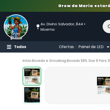
Grow da Maria estará
Av. Divino Salvador, 844 •
Moema
Ofertas
Painel de LED
Todos
Início
›
Boveda e Grovebag
›
Boveda 58% Size 8 Para 