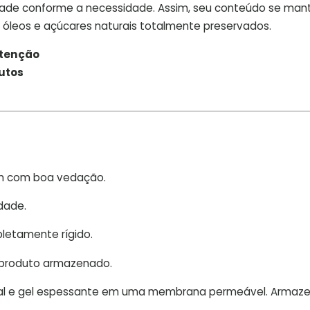
dade conforme a necessidade. Assim, seu conteúdo se ma
óleos e açúcares naturais totalmente preservados.
utenção
utos
m com boa vedação.
dade.
letamente rígido.
produto armazenado.
ural e gel espessante em uma membrana permeável. Armaz