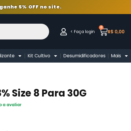
ganhe 5% OFF no site.
0
< Faça login
R$
0,00
lizante
Kit Cultivo
Desumidificadores
Mais
% Size 8 Para 30G
o a avaliar