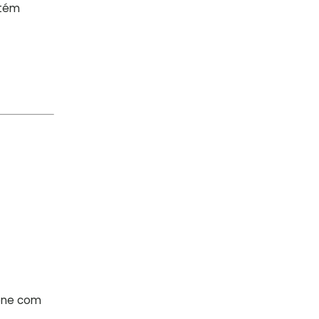
ntém
ene com