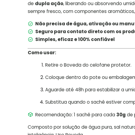
de
dupla ação
, liberando ou absorvendo umi
sempre fresco, com componentes aromáticos, 
Não precisa de água, ativação ou man
Seguro para contato direto com os prod
Simples, eficaz e 100% confiável
Como usar:
Retire o Boveda do celofane protetor.
Coloque dentro do pote ou embalage
Aguarde até 48h para estabilizar a umi
Substitua quando o sachê estiver comp
Recomendação: 1 sachê para cada
30g
de 
Composto por solução de água pura, sal nat
inteligência. Use Boveda.