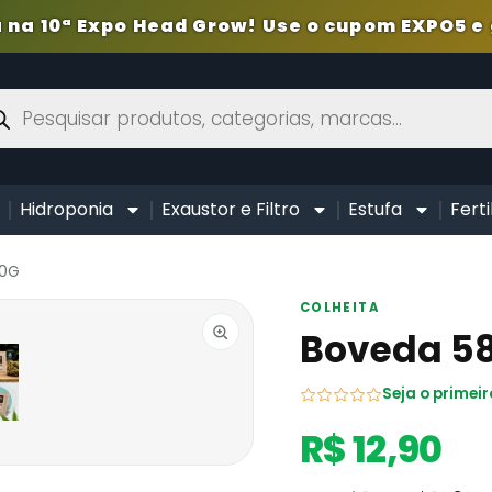
 na 10ª Expo Head Grow! Use o cupom EXPO5 e 
Hidroponia
Exaustor e Filtro
Estufa
Ferti
30G
COLHEITA
Boveda 58
Seja o primeir
R$ 12,90