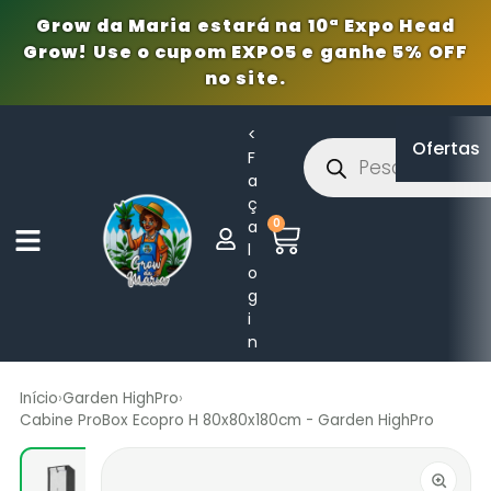
Grow da Maria estará na 10ª Expo Head
Grow! Use o cupom EXPO5 e ganhe 5% OFF
no site.
<
Ofertas
F
a
ç
0
a
l
o
g
i
n
Início
›
Garden HighPro
›
Cabine ProBox Ecopro H 80x80x180cm - Garden HighPro