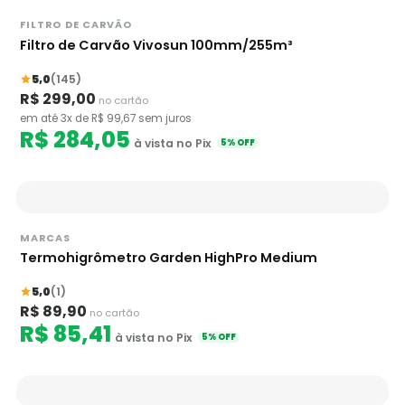
FILTRO DE CARVÃO
Filtro de Carvão Vivosun 100mm/255m³
5,0
(145)
R$ 299,00
no cartão
em até 3x de R$ 99,67 sem juros
R$ 284,05
à vista no Pix
5% OFF
MARCAS
Termohigrômetro Garden HighPro Medium
5,0
(1)
R$ 89,90
no cartão
R$ 85,41
à vista no Pix
5% OFF