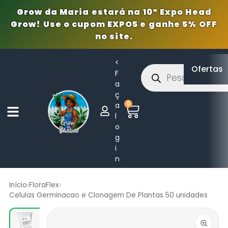
Grow da Maria estará na 10ª Expo Head
Grow! Use o cupom EXPO5 e ganhe 5% OFF
no site.
<
Ofertas
F
a
ç
0
a
l
o
g
i
n
Início
›
FloraFlex
›
Celulas Germinacao e Clonagem De Plantas 50 unidades