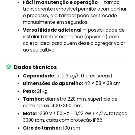
Fácil manutenção e operação
— tampa
transparente removível permite acompanhar
o processo, e o tambor pode ser trocado
manualmente em segundos.
Versatilidade adicional
— possibilidade de
instalar tambor específico (opcional) para
coleta, ideal para quem deseja agregar valor
ao seu cultivo.
Dados técnicos
Capacidade:
até 3 kg/h (flores secas)
Dimensões do aparelho:
42 × 58 × 39 cm
Peso:
21 kg
Tambor:
diâmetro 220 mm, superfície de
corte aprox. 400×350 mm
Motor:
230 V / 50 Hz – 0,22 kW / 4,2 A, rotação
3000 rpm, caixa com proteção IP65
Giro do tambor:
100 rpm