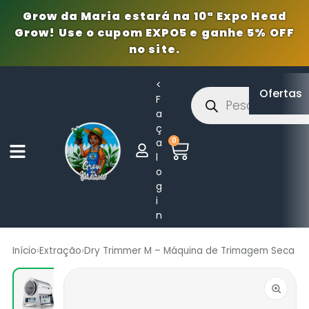
Grow da Maria estará na 10ª Expo Head
Grow! Use o cupom EXPO5 e ganhe 5% OFF
no site.
<
Ofertas
F
a
ç
0
a
l
o
g
i
n
Início
›
Extração
›
Dry Trimmer M – Máquina de Trimagem Seca