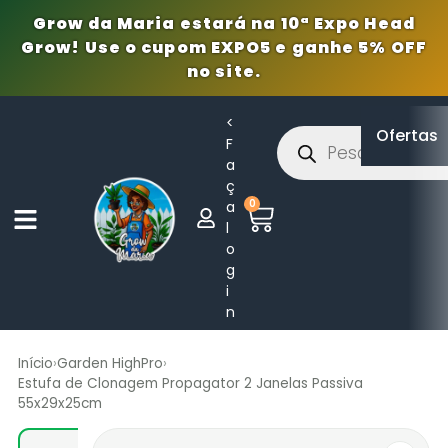
Grow da Maria estará na 10ª Expo Head
Grow! Use o cupom EXPO5 e ganhe 5% OFF
no site.
<
Ofertas
F
a
ç
0
a
l
o
g
i
n
Início
›
Garden HighPro
›
Estufa de Clonagem Propagator 2 Janelas Passiva
55x29x25cm