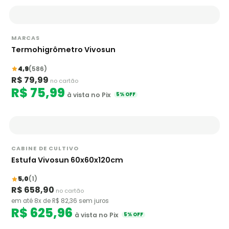
MARCAS
Termohigrômetro Vivosun
4,9
(586)
R$ 79,99
no cartão
R$ 75,99
à vista no Pix
5% OFF
CABINE DE CULTIVO
Estufa Vivosun 60x60x120cm
5,0
(1)
R$ 658,90
no cartão
em até 8x de R$ 82,36 sem juros
R$ 625,96
à vista no Pix
5% OFF