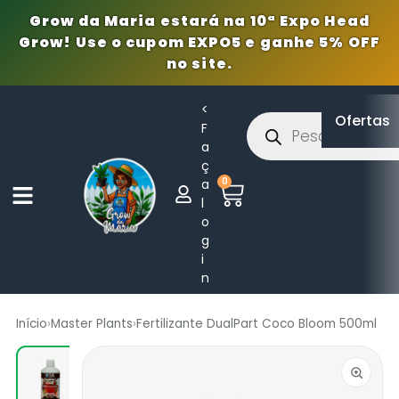
Grow da Maria estará na 10ª Expo Head
Grow! Use o cupom EXPO5 e ganhe 5% OFF
no site.
<
Ofertas
F
a
ç
0
a
l
o
g
i
n
Início
›
Master Plants
›
Fertilizante DualPart Coco Bloom 500ml