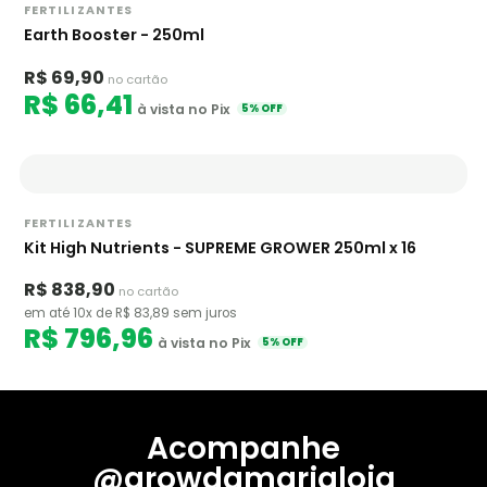
FERTILIZANTES
Earth Booster - 250ml
R$ 69,90
no cartão
R$ 66,41
à vista no Pix
5% OFF
FERTILIZANTES
Kit High Nutrients - SUPREME GROWER 250ml x 16
R$ 838,90
no cartão
em até 10x de R$ 83,89 sem juros
R$ 796,96
à vista no Pix
5% OFF
Acompanhe
@growdamarialoja