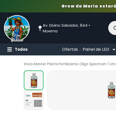
Grow da Maria estará
Av. Divino Salvador, 844 •
Moema
Ofertas
Painel de LED
Todos
Início
›
Master Plants
›
Fertilizante Oligo Spectrum 1 Litr