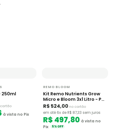
.
S
REMO BLOOM
- 250ml
Kit Remo Nutrients Grow
Micro e Bloom 3x1 Litro - Ph
Perfeito
R$ 524,00
 cartão
no cartão
6
em até 6x de R$ 87,33 sem juros
à vista no Pix
R$ 497,80
à vista no
Pix
5% OFF