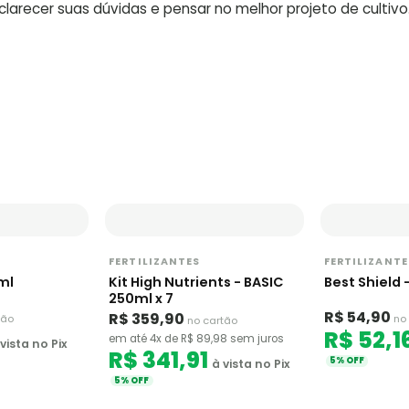
arecer suas dúvidas e pensar no melhor projeto de cultivo
FERTILIZANTES
FERTILIZANTE
ml
Kit High Nutrients - BASIC
Best Shield 
250ml x 7
R$ 54,90
R$ 359,90
tão
no
no cartão
R$ 52,1
em até 4x de R$ 89,98 sem juros
vista no Pix
R$ 341,91
5% OFF
à vista no Pix
5% OFF