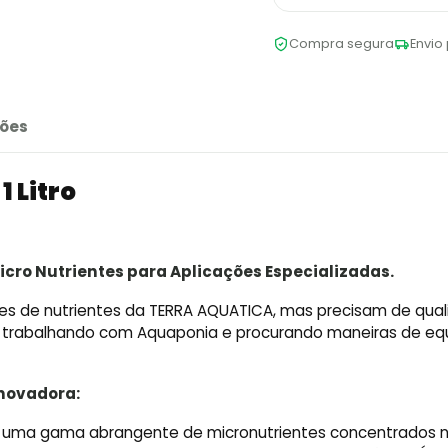
Compra segura
Envio 
ões
1 Litro
cro Nutrientes para Aplicações Especializadas.
ses de nutrientes da TERRA AQUATICA, mas precisam de qua
s trabalhando com Aquaponia e procurando maneiras de equi
novadora:
: uma gama abrangente de micronutrientes concentrados 