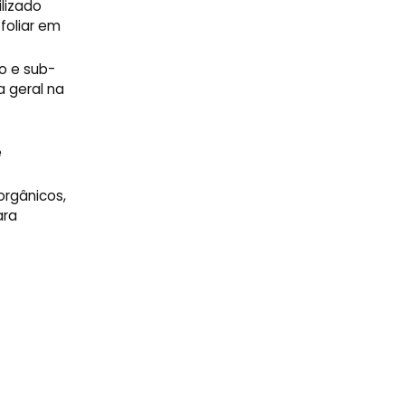
lizado
foliar em
o e sub-
 geral na
e
rgânicos,
ara