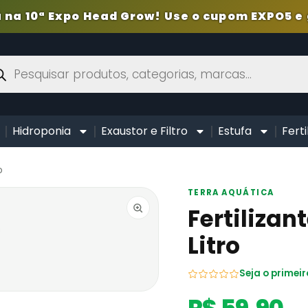
 na 10ª Expo Head Grow! Use o cupom EXPO5 e 
Hidroponia
Exaustor e Filtro
Estufa
Ferti
o
TERRA AQUÁTICA
Fertilizan
Litro
Seja o primeir