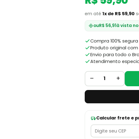
R$ 59,90
em até
1x de R$ 59,90
s
ou
R$ 56,91
à vista no
Compra 100% segura 
Produto original com 
Envio para todo o Bra
Atendimento especia
–
+
1
Calcular frete e 