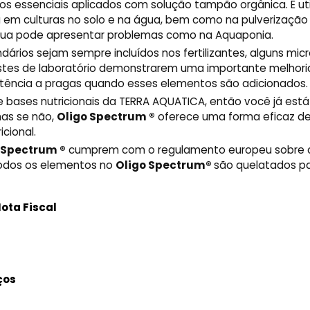
s essenciais aplicados com solução tampão orgânica. É uti
em culturas no solo e na água, bem como na pulverização 
gua pode apresentar problemas como na Aquaponia.
ários sejam sempre incluídos nos fertilizantes, alguns micr
estes de laboratório demonstrarem uma importante melhoria
stência a pragas quando esses elementos são adicionados.
e bases nutricionais da TERRA AQUATICA, então você já está
as se não,
Oligo Spectrum ®
oferece uma forma eficaz d
cional.
 Spectrum ®
cumprem com o regulamento europeu sobre o
todos os elementos no
Oligo Spectrum®
são quelatados p
ota Fiscal
ços