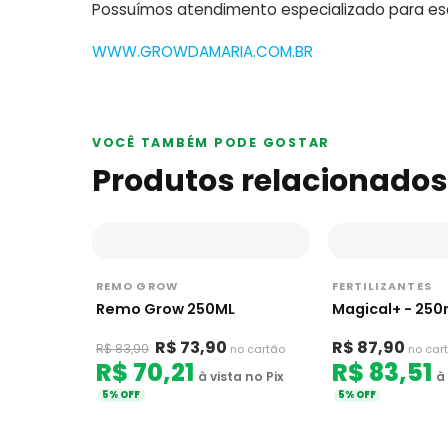
Possuímos atendimento especializado para escl
WWW.GROWDAMARIA.COM.BR
VOCÊ TAMBÉM PODE GOSTAR
Produtos relacionados
REMO GROW
FERTILIZANTES
Remo Grow 250ML
Magical+ - 250
R$ 73,90
R$ 87,90
R$ 83,90
no cartão
no car
R$ 70,21
R$ 83,51
à vista no Pix
à 
5% OFF
5% OFF