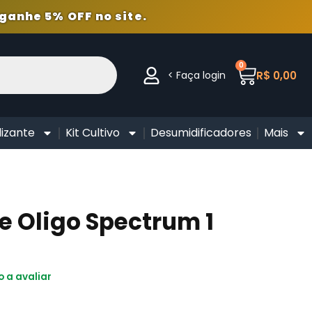
ganhe 5% OFF no site.
0
< Faça login
R$
0,00
lizante
Kit Cultivo
Desumidificadores
Mais
te Oligo Spectrum 1
o a avaliar