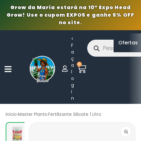
Grow da Maria estará na 10ª Expo Head
Grow! Use o cupom EXPO5 e ganhe 5% OFF
no site.
<
Ofertas
F
a
ç
0
a
l
o
g
i
n
Início
›
Master Plants
›
Fertilizante Silicate 1 Litro