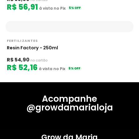
R$ 56,91
à vista no Pix
5% OFF
FERTILIZANTES
Resin Factory - 250ml
R$ 54,90
no cartão
R$ 52,16
à vista no Pix
5% OFF
Acompanhe
@growdamarialoja
Grow da Maria