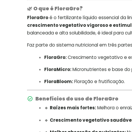
🌿
O que é FloraGro?
FloraGro
é o fertilizante líquido essencial da l
crescimento vegetativo vigoroso e estimula
balanceada e alta solubilidade, é ideal para cul
Faz parte do sistema nutricional em três parte
FloraGro:
Crescimento vegetativo e es
FloraMicro:
Micronutrientes e base do
FloraBloom:
Floração e frutificação.
Benefícios do uso de FloraGro
🔹
Raízes mais fortes:
Melhora o enrai
🔹
Crescimento vegetativo saudável