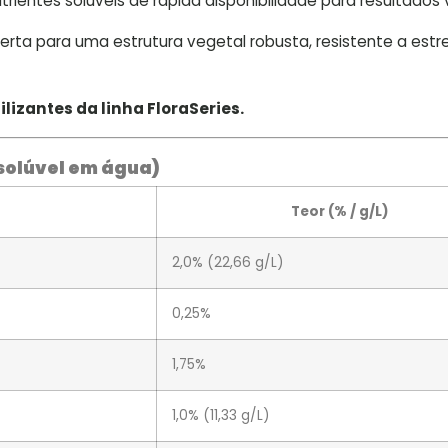
trientes solúveis de rápida disponibilidade para resultados v
erta para uma estrutura vegetal robusta, resistente a estr
lizantes da linha FloraSeries.
solúvel em água)
Teor (% / g/L)
2,0% (22,66 g/L)
0,25%
1,75%
1,0% (11,33 g/L)