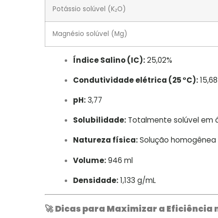
Potássio solúvel (K₂O)
Magnésio solúvel (Mg)
Índice Salino (IC):
25,02%
Condutividade elétrica (25 °C):
15,6
pH:
3,77
Solubilidade:
Totalmente solúvel em á
Natureza física:
Solução homogênea – 
Volume:
946 ml
Densidade:
1,133 g/mL
🚀
Dicas para Maximizar a Eficiência 