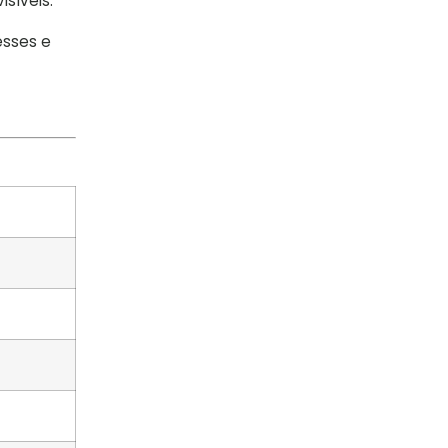
isíveis.
esses e