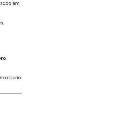
lizada em
s.
Gro
,
to rápido