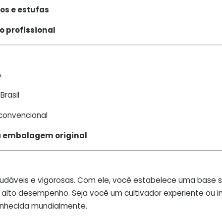
os e estufas
 profissional
A
Brasil
 convencional
na embalagem original
audáveis e vigorosas. Com ele, você estabelece uma base s
e alto desempenho. Seja você um cultivador experiente ou in
conhecida mundialmente.