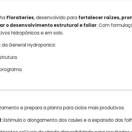
inha
FloraSeries
, desenvolvido para
fortalecer raízes, pr
r o desenvolvimento estrutural e foliar
. Com formulaç
tivos hidropônicos e em solo.
s da General Hydroponics:
trutura.
 programa.
zamento e prepara a planta para ciclos mais produtivos.
:
Estimula o alongamento dos caules e a expansão das folh