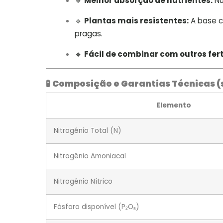
🔹
Melhor absorção de nutrientes:
Nu
🔹
Plantas mais resistentes:
A base c
pragas.
🔹
Fácil de combinar com outros ferti
🧪
Composição e Garantias Técnicas (
Elemento
Nitrogênio Total (N)
Nitrogênio Amoniacal
Nitrogênio Nítrico
Fósforo disponível (P₂O₅)