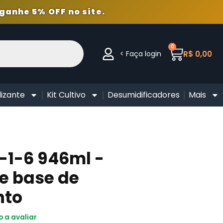
ganhe 5% OFF no site.
0
< Faça login
R$
0,00
lizante
Kit Cultivo
Desumidificadores
Mais
S
-1-6 946ml -
te base de
nto
o a avaliar