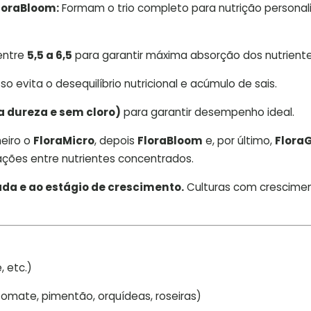
loraBloom:
Formam o trio completo para nutrição persona
entre
5,5 a 6,5
para garantir máxima absorção dos nutriente
sso evita o desequilíbrio nutricional e acúmulo de sais.
a dureza e sem cloro)
para garantir desempenho ideal.
meiro o
FloraMicro
, depois
FloraBloom
e, por último,
Flora
ações entre nutrientes concentrados.
da e ao estágio de crescimento.
Culturas com crescimen
, etc.)
omate, pimentão, orquídeas, roseiras)