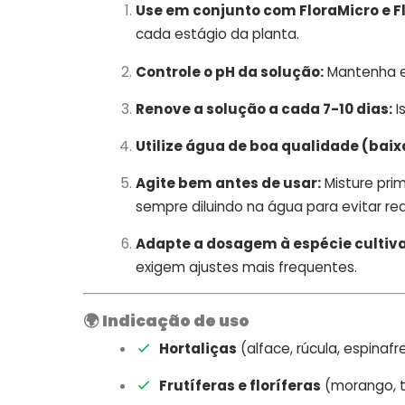
Use em conjunto com FloraMicro e F
cada estágio da planta.
Controle o pH da solução:
Mantenha 
Renove a solução a cada 7-10 dias:
I
Utilize água de boa qualidade (baix
Agite bem antes de usar:
Misture pri
sempre diluindo na água para evitar re
Adapte a dosagem à espécie cultiva
exigem ajustes mais frequentes.
🌍
Indicação de uso
Hortaliças
(alface, rúcula, espinafre
Frutíferas e floríferas
(morango, t