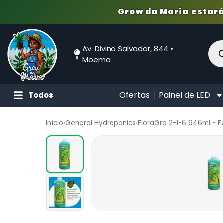
Grow da Maria estará
Av. Divino Salvador, 844 •
Moema
Ofertas
Painel de LED
Todos
Início
›
General Hydroponics
›
FloraGro 2-1-6 946ml - F