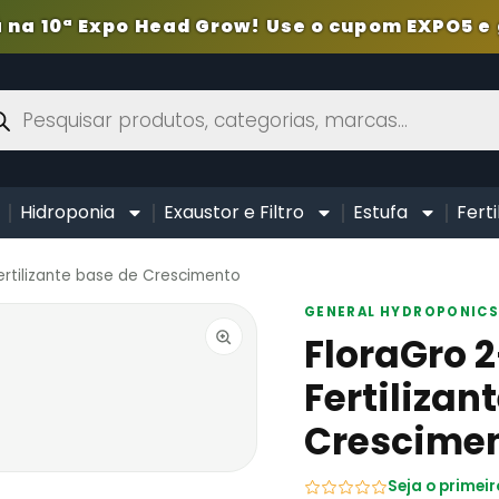
 na 10ª Expo Head Grow! Use o cupom EXPO5 e 
Hidroponia
Exaustor e Filtro
Estufa
Ferti
ertilizante base de Crescimento
GENERAL HYDROPONIC
FloraGro 2
Fertilizan
Crescime
Seja o primeir