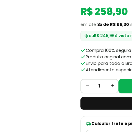
R$ 258,90
em até
3x de R$ 86,30
s
ou
R$ 245,96
à vista 
Compra 100% segura 
Produto original com 
Envio para todo o Bra
Atendimento especia
–
+
1
Calcular frete e 