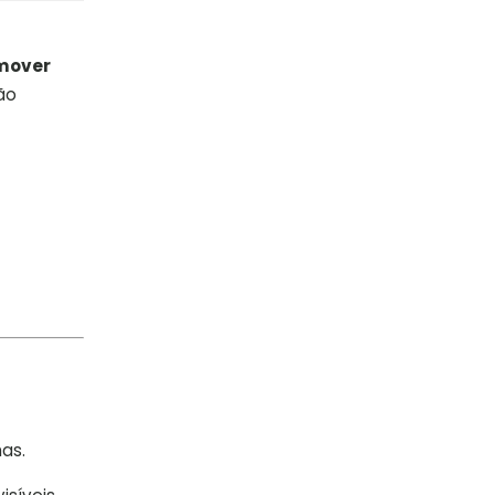
omover
ão
as.