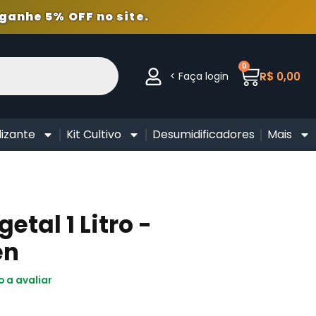
ganhe 5% OFF no site.
0
< Faça login
R$
0,00
lizante
Kit Cultivo
Desumidificadores
Mais
tal 1 Litro -
en
o a avaliar