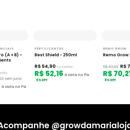
ENCIAIS
FERTILIZANTES
REMO GROW
ro (A + B) -
Best Shield - 250ml
Remo Grow 
ients
R$ 54,90
R$ 
R$ 83,90
no cartão
R$ 52,16
R$ 70,2
artão
à vista no Pix
,50 sem juros
5% OFF
5% OFF
0
à vista no Pix
Acompanhe @growdamarialoj