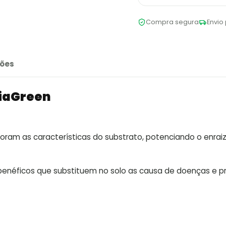
Compra segura
Envio 
ões
riaGreen
oram as características do substrato, potenciando o enra
enéficos que substituem no solo as causa de doenças e p