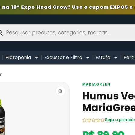
 na 10ª Expo Head Grow! Use o cupom EXPO5 e 
Hidroponia
Exaustor e Filtro
Estufa
Ferti
en
MARIAGREEN
Humus Vege
MariaGre
Seja o primeir