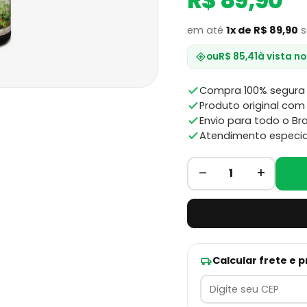
R$ 89,90
em até
1x de R$ 89,90
s
ou
R$ 85,41
à vista no
Compra 100% segura 
Produto original com 
Envio para todo o Bra
Atendimento especia
–
+
1
Calcular frete e 