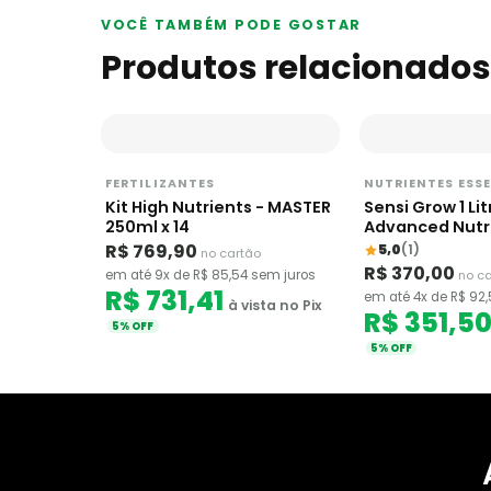
VOCÊ TAMBÉM PODE GOSTAR
Produtos relacionados
FERTILIZANTES
NUTRIENTES ESS
Kit High Nutrients - MASTER
Sensi Grow 1 Lit
250ml x 14
Advanced Nutr
R$ 769,90
5,0
(1)
no cartão
R$ 370,00
em até 9x de R$ 85,54 sem juros
no c
R$ 731,41
em até 4x de R$ 92
à vista no Pix
R$ 351,5
5% OFF
5% OFF