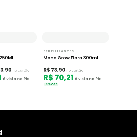
FERTILIZANTES
250ML
Mano Grow Flora 300ml
73,90
R$ 73,90
no cartão
no cartão
1
R$ 70,21
à vista no Pix
à vista no Pix
5% OFF
a