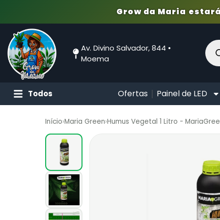
Grow da Maria estará
Av. Divino Salvador, 844 •
Moema
Ofertas
Painel de LED
Todos
Início
›
Maria Green
›
Humus Vegetal 1 Litro - MariaGre