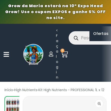
Grow da Maria estará na 10ª Expo Head
Grow! Use o cupom EXPO5 e ganhe 5% OFF
no site.
<
Ofertas
F
a
ç
0
a
l
o
g
i
n
Início
›
High Nutrients
›
Kit High Nutrients - PROFESSIONAL 1L x 12