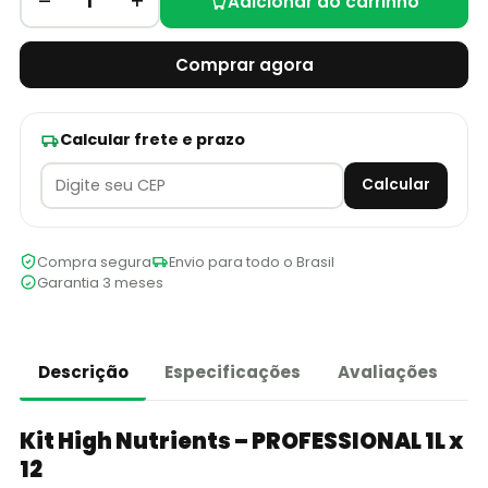
–
+
1
Adicionar ao carrinho
Comprar agora
Calcular frete e prazo
Calcular
Compra segura
Envio para todo o Brasil
Garantia 3 meses
Descrição
Especificações
Avaliações
Kit High Nutrients – PROFESSIONAL 1L x
12