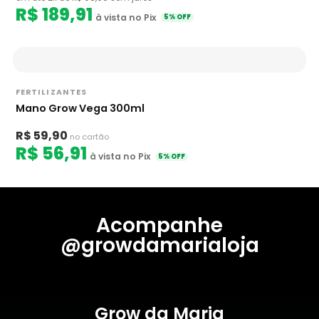
R$ 189,91
à vista no Pix
5% OFF
FERTILIZANTES
Mano Grow Vega 300ml
R$ 59,90
no cartão
R$ 56,91
à vista no Pix
5% OFF
Acompanhe
@growdamarialoja
Grow da Maria