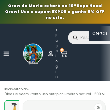
Grow da Maria estará na 10ª Expo Head
Grow! Use o cupom EXPO5 e ganhe 5% OFF
no site.
<
Ofertas
F
a
ç
0
a
l
o
g
i
n
Início
›
Vitaplan
›
Óleo De Neem Pronto Uso Nutriplan Produto Natural - 500 Ml