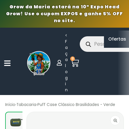
Grow da Maria estará na 10ª Expo Head
Grow! Use o cupom EXPO5 e ganhe 5% OFF
no site.
<
Ofertas
F
a
ç
0
a
l
o
g
i
n
Início
›
Tabacaria
›
Puff Case Clássico Brasilidades - Verde