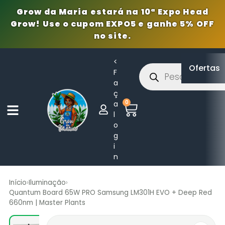
Grow da Maria estará na 10ª Expo Head
Grow! Use o cupom EXPO5 e ganhe 5% OFF
no site.
<
Ofertas
F
a
ç
0
a
l
o
g
i
n
Início
›
Iluminação
›
Quantum Board 65W PRO Samsung LM301H EVO + Deep Red
660nm | Master Plants