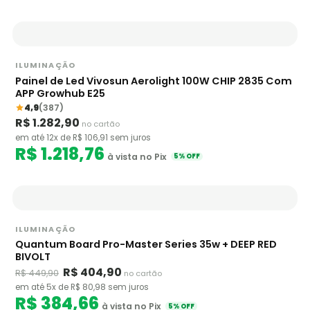
ILUMINAÇÃO
Painel de Led Vivosun Aerolight 100W CHIP 2835 Com
APP Growhub E25
4,9
(387)
R$ 1.282,90
no cartão
em até 12x de R$ 106,91 sem juros
R$ 1.218,76
à vista no Pix
5% OFF
ILUMINAÇÃO
Quantum Board Pro-Master Series 35w + DEEP RED
BIVOLT
R$ 404,90
R$ 449,90
no cartão
em até 5x de R$ 80,98 sem juros
R$ 384,66
à vista no Pix
5% OFF