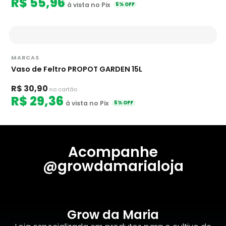
R$ 55,96
à vista no Pix
5% OFF
MARCAS
Vaso de Feltro PROPOT GARDEN 15L
R$ 30,90
no cartão
R$ 29,36
à vista no Pix
5% OFF
Acompanhe
@growdamarialoja
Grow da Maria