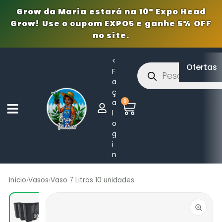
Grow da Maria estará na 10ª Expo Head
Grow! Use o cupom EXPO5 e ganhe 5% OFF
no site.
<
Ofertas
F
a
ç
0
a
l
o
g
i
n
Início
›
Vasos
›
Vaso 7 Litros 10 unidades