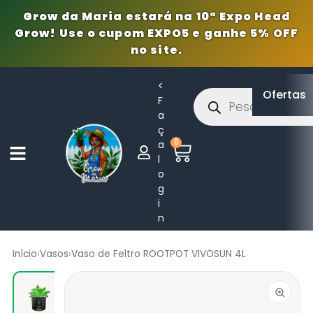
Grow da Maria estará na 10ª Expo Head
Grow! Use o cupom EXPO5 e ganhe 5% OFF
no site.
<
Ofertas
F
a
ç
0
a
l
o
g
i
n
Início
›
Vasos
›
Vaso de Feltro ROOTPOT VIVOSUN 4L