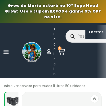
Grow da Maria estará na 10ª Expo Head
Grow! Use o cupom EXPO5 e ganhe 5% OFF
no site.
<
Ofertas
F
a
ç
0
a
l
o
g
i
n
Início
›
Vasos
›
Vaso para Mudas 11 Litros 50 Unidades