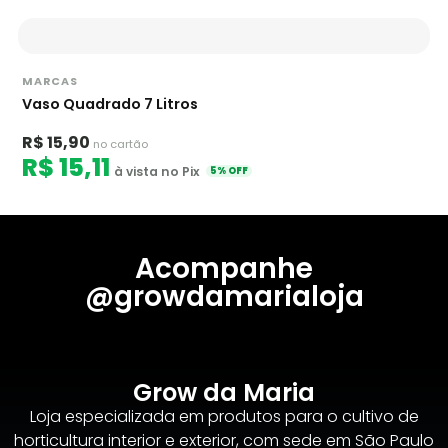
MARCAS
Vaso Quadrado 7 Litros
R$ 15,90
no cartão
R$ 15,11
à vista no Pix
5% OFF
Acompanhe
@growdamarialoja
Grow da Maria
Loja especializada em produtos para o cultivo de
horticultura interior e exterior, com sede em São Paulo