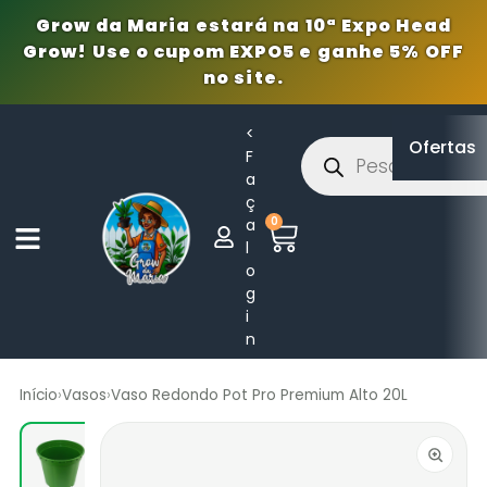
Grow da Maria estará na 10ª Expo Head
Grow! Use o cupom EXPO5 e ganhe 5% OFF
no site.
<
Ofertas
F
a
ç
0
a
l
o
g
i
n
Início
›
Vasos
›
Vaso Redondo Pot Pro Premium Alto 20L