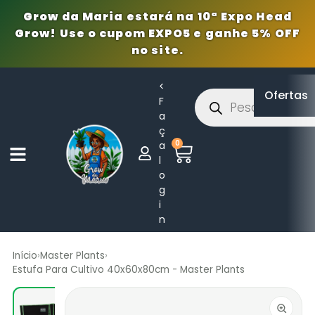
Grow da Maria estará na 10ª Expo Head
Grow! Use o cupom EXPO5 e ganhe 5% OFF
no site.
<
Ofertas
F
a
ç
0
a
l
o
g
i
n
Início
›
Master Plants
›
Estufa Para Cultivo 40x60x80cm - Master Plants