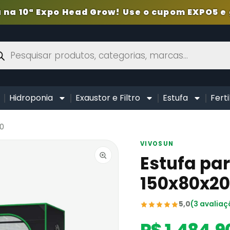
 na 10ª Expo Head Grow! Use o cupom EXPO5 e 
Hidroponia
Exaustor e Filtro
Estufa
Ferti
00
VIVOSUN
Estufa pa
150x80x2
5,0
(3 avaliaç