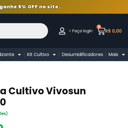
ganhe 5% OFF no site.
0
< Faça login
R$
0,00
lizante
Kit Cultivo
Desumidificadores
Mais
ra Cultivo Vivosun
00
ões)