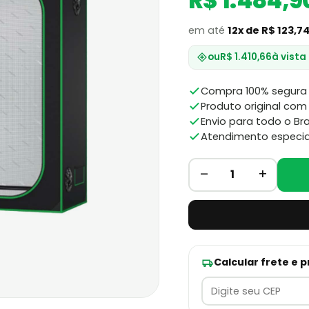
R$ 1.484,9
em até
12x de R$ 123,7
ou
R$ 1.410,66
à vista
Compra 100% segura 
Produto original com 
Envio para todo o Bra
Atendimento especia
–
+
1
Calcular frete e 