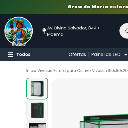
Grow da Maria estará
Av. Divino Salvador, 844 •
Moema
Ofertas
Painel de LED
Todos
Início
›
Vivosun
›
Estufa para Cultivo Vivosun 150x80x2