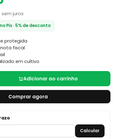
0
4
sem juros
 no Pix · 5% de desconto
e protegida
nota fiscal
sil
lizado em cultivo
Adicionar ao carrinho
Comprar agora
prazo
Calcular