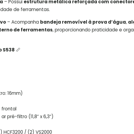
ca
– Possui
estrutura metálica reforçada com conector
sidade de ferramentas.
ivo
– Acompanha
bandeja removível à prova d’água
,
al
terno de ferramentas
, proporcionando praticidade e org
o S538
📏
tro: 16mm)
 frontal
r pré-filtro (11,8” x 6,3”)
1) HCF3200 / (2) VS2000