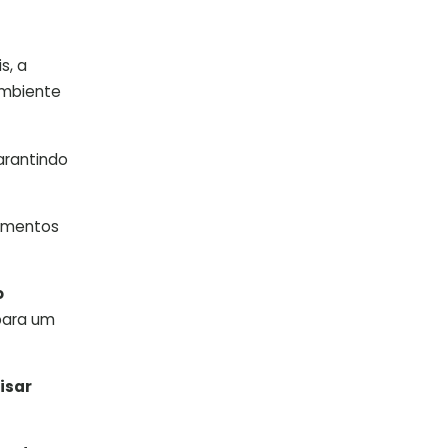
s, a
ambiente
garantindo
zamentos
o
para um
isar