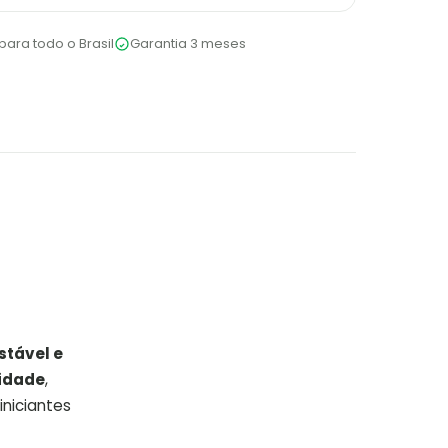
para todo o Brasil
Garantia 3 meses
stável e
vidade
,
iniciantes