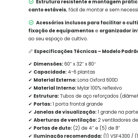
Estrutura resistente e montagem práti
canto estáveis
, fácil de montar e sem neces
Acessórios inclusos para facilitar o cult
fixação de equipamentos
e
organizador in
ao seu espaço de cultivo.
📏
Especificações Técnicas – Modelo Padrã
✔
Dimensões:
60” x 32” x 80″
✔
Capacidade:
4-6 plantas
✔
Material Externo:
Lona Oxford 600D
✔
Material Interno:
Mylar 100% reflexivo
✔
Estrutura:
Tubos de aço reforçados (diâme
✔
Portas:
1 porta frontal grande
✔
Janelas de visualização:
1 grande na parte
✔
Aberturas de ventilação:
2 ventiladores de a
✔
Portas de duto:
(2) de 4” e (5) de 8”
✔
Iluminação recomendada:
(1) VSF4300 / (