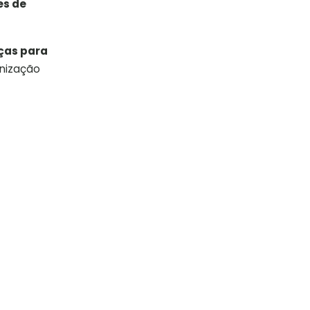
es de
ças para
anização