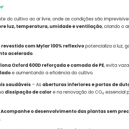
te do cultivo ao ar livre, onde as condições são imprevisívei
obre luz, temperatura, umidade e ventilação
, criando o 
r revestido com Mylar 100% reflexivo
potencializa a luz, 
nto acelerado
.
m
lona Oxford 600D reforçada e camada de PE
, evita va
olado
e aumentando a eficiência do cultivo.
ais saudáveis
– As
aberturas inferiores e portas de dut
 na
dissipação de calor
e na renovação do CO₂, essencial 
–
Acompanhe o desenvolvimento das plantas sem prec
.