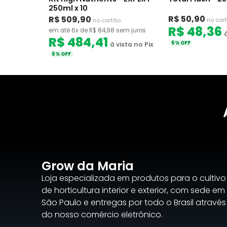
250ml x 10
R$ 50,90
R$ 509,90
no car
no cartão
R$ 48,36
em até 6x de R$ 84,98 sem juros
à
R$ 484,41
5% OFF
à vista no Pix
5% OFF
Grow da Maria
Loja especializada em produtos para o cultivo
de horticultura interior e exterior, com sede em
São Paulo e entregas por todo o Brasil através
do nosso comércio eletrônico.