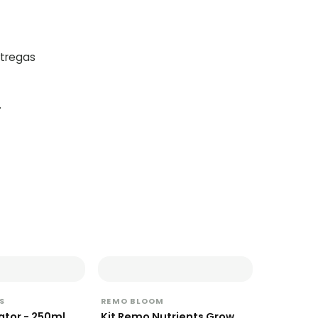
ntregas
.
S
REMO BLOOM
ator - 250ml
Kit Remo Nutrients Grow