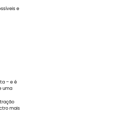
ssíveis e
ta – e é
de uma
xtração
ctro mais