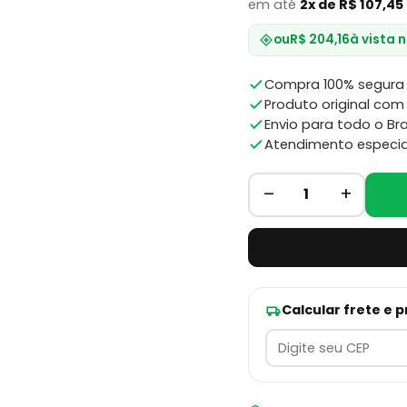
em até
2x de R$ 107,45
ou
R$ 204,16
à vista 
Compra 100% segura 
Produto original com 
Envio para todo o Bra
Atendimento especia
–
+
1
Calcular frete e 