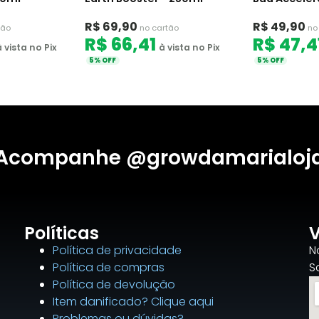
R$ 69,90
R$ 49,90
tão
no cartão
no
R$ 66,41
R$ 47,4
 vista no Pix
à vista no Pix
5% OFF
5% OFF
Acompanhe @growdamarialoj
Políticas
V
Política de privacidade
N
Política de compras
S
Política de devolução
Item danificado? Clique aqui
Problemas ou dúvidas?