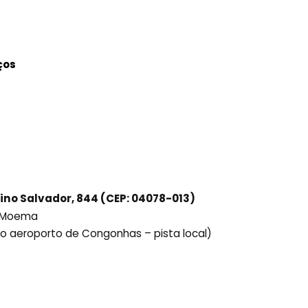
ços
ino Salvador, 844 (CEP: 04078-013)
ô Moema
ido aeroporto de Congonhas – pista local)