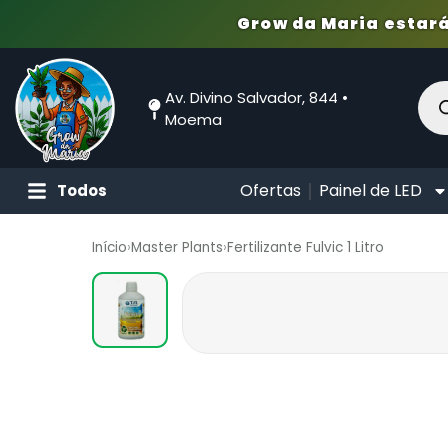
Grow da Maria estará
Av. Divino Salvador, 844 •
Moema
Ofertas
Painel de LED
Todos
Início
›
Master Plants
›
Fertilizante Fulvic 1 Litro