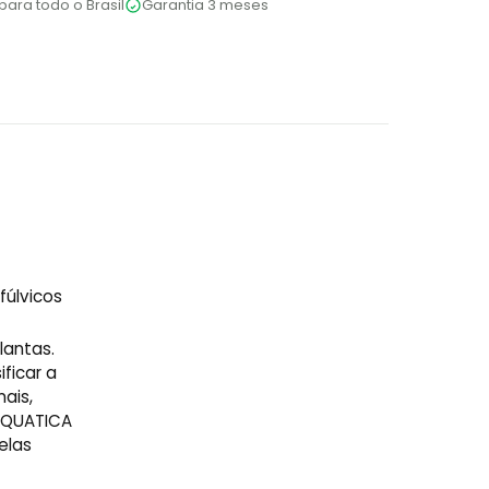
para todo o Brasil
Garantia 3 meses
fúlvicos
lantas.
ficar a
ais,
 AQUATICA
elas