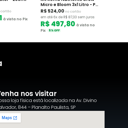
Micro e Bloom 3x1 Litro - Ph
Perfeito
R$ 524,00
 cartão
no cartão
1
em até 6x de R$ 87,33 sem juros
à vista no Pix
R$ 497,80
à vista no
Pix
5% OFF
a
enha nos visitar
ossa loja física está localizada na Av. Divino
alvador, 844 – Planalto Paulista, SP