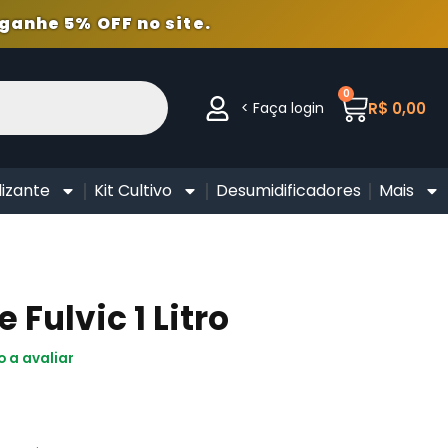
ganhe 5% OFF no site.
0
< Faça login
R$
0,00
lizante
Kit Cultivo
Desumidificadores
Mais
e Fulvic 1 Litro
o a avaliar