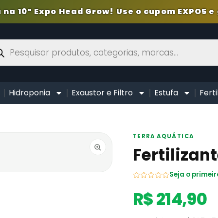
 na 10ª Expo Head Grow! Use o cupom EXPO5 e 
Hidroponia
Exaustor e Filtro
Estufa
Ferti
TERRA AQUÁTICA
Fertilizant
Seja o primeir
R$ 214,90