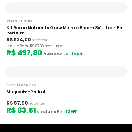
REMO BLOOM
Kit Remo Nutrients Grow Micro e Bloom 3x1 Litro - Ph
Perfeito
R$ 524,00
no cartão
em até 6x de R$ 87,33 sem juros
R$ 497,80
à vista no Pix
5% OFF
FERTILIZANTES
Magical+ - 250ml
R$ 87,90
no cartão
R$ 83,51
à vista no Pix
5% OFF