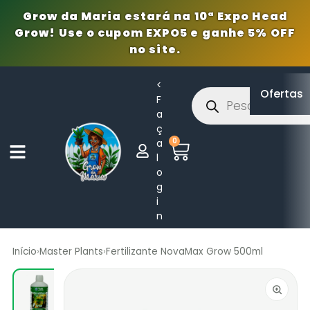
Grow da Maria estará na 10ª Expo Head
Grow! Use o cupom EXPO5 e ganhe 5% OFF
no site.
<
Ofertas
F
a
ç
0
a
l
o
g
i
n
Início
›
Master Plants
›
Fertilizante NovaMax Grow 500ml