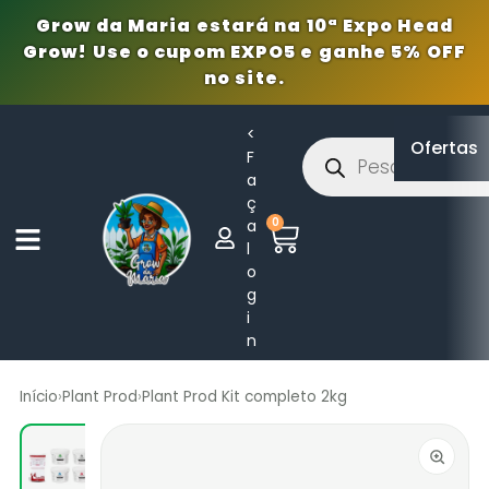
Grow da Maria estará na 10ª Expo Head
Grow! Use o cupom EXPO5 e ganhe 5% OFF
no site.
<
Ofertas
F
a
ç
0
a
l
o
g
i
n
Início
›
Plant Prod
›
Plant Prod Kit completo 2kg