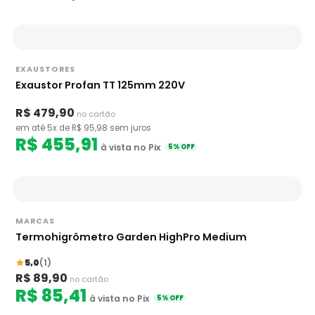
EXAUSTORES
Exaustor Profan TT 125mm 220V
R$ 479,90
no cartão
em até 5x de R$ 95,98 sem juros
R$ 455,91
à vista no Pix
5% OFF
MARCAS
Termohigrômetro Garden HighPro Medium
5,0
(1)
R$ 89,90
no cartão
R$ 85,41
à vista no Pix
5% OFF