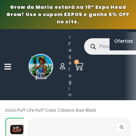
Grow da Maria estará na 10ª Expo Head
Grow! Use o cupom EXPO5 e ganhe 5% OFF
no site.
<
Ofertas
F
a
ç
0
a
l
o
g
i
n
Início
›
Puff Life
›
Puff Case Clássico Raw Black