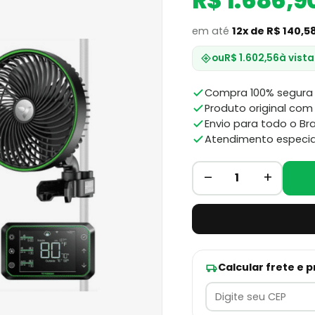
R$ 1.686,9
em até
12x de R$ 140,5
ou
R$ 1.602,56
à vista
Compra 100% segura 
Produto original com 
Envio para todo o Bra
Atendimento especia
–
+
1
Calcular frete e 