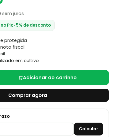
0
8
sem juros
 no Pix · 5% de desconto
e protegida
nota fiscal
sil
lizado em cultivo
Adicionar ao carrinho
Comprar agora
prazo
Calcular