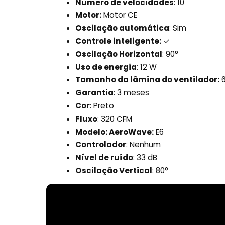
Número de velocidades
: 10
Motor:
Motor CE
Oscilação automática
: Sim
Controle inteligente:
✓
Oscilação Horizontal
: 90°
Uso de energia
: 12 W
Tamanho da lâmina do ventilador:
6
Garantia
: 3 meses
Cor
: Preto
Fluxo
: 320 CFM
Modelo: AeroWave:
E6
Controlador
: Nenhum
Nível de ruído
: 33 dB
Oscilação Vertical
: 80°