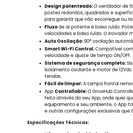
Design patenteado:
O ventilador de 
postes redondos, quadrados e superfíc
para garantir que não escorregue ou ris
Fluxo
de ar potente e baixo ruído: Pot
velocidades e baixo ruído. O inovador 
Auto Oscilação:
90° oscilação automát
Smart Wi-Fi Control:
Compatível com 
velocidade e ajuste de tempo ON/OFF.
Sistema de segurança completo:
Si
isolamento oscilante e motor de 12Vd
tendas.
Fácil de limpar:
A tampa frontal removí
App
Controllable:
O GrowHub Controlle
feita através do seu App, onde quer q
equipamento e seu ambiente, o App t
e outras configurações exclusivas que 
Especificações Técnicas: