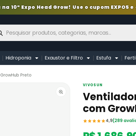
 na 10ª Expo Head Grow! Use o cupom EXPO5 e 
Hidroponia
Exaustor e Filtro
Estufa
Ferti
m GrowHub Preto
VIVOSUN
Ventilador
com Grow
4,9
(289 avali