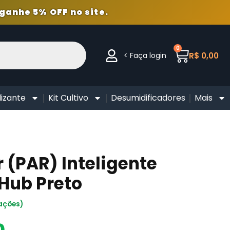
ganhe 5% OFF no site.
0
< Faça login
R$
0,00
lizante
Kit Cultivo
Desumidificadores
Mais
 (PAR) Inteligente
Hub Preto
ações)