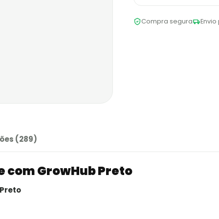
Compra segura
Envio 
ões (289)
te com GrowHub Preto
Preto