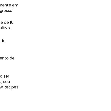
memente em
 grossa
le de 10
ltivo.
 de
mento de
a ser
a, seu
w Recipes