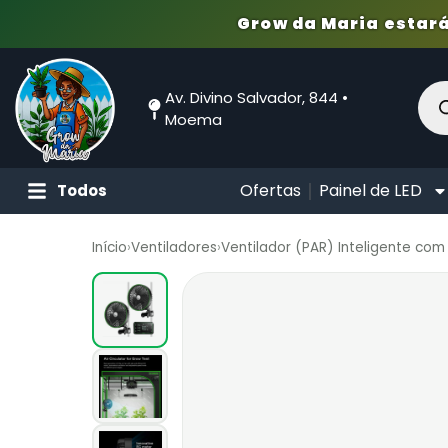
Grow da Maria estará
Av. Divino Salvador, 844 •
Moema
Ofertas
Painel de LED
Todos
Início
›
Ventiladores
›
Ventilador (PAR) Inteligente co