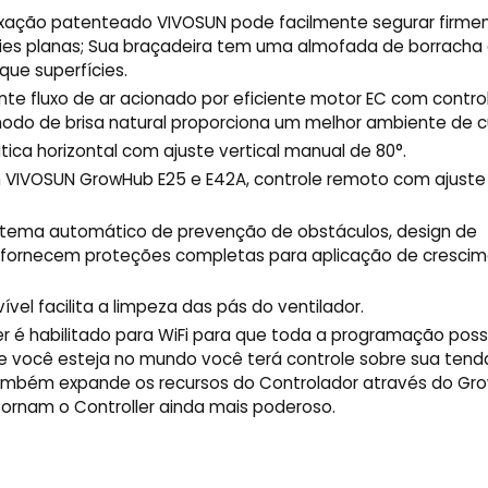
fixação patenteado VIVOSUN pode facilmente segurar fir
ies planas; Sua braçadeira tem uma almofada de borracha
que superfícies.
ente fluxo de ar acionado por eficiente motor EC com contro
modo de brisa natural proporciona um melhor ambiente de cu
ica horizontal com ajuste vertical manual de 80°.
VIVOSUN GrowHub E25 e E42A, controle remoto com ajuste
stema automático de prevenção de obstáculos, design de
c fornecem proteções completas para aplicação de cresci
vel facilita a limpeza das pás do ventilador.
r é habilitado para WiFi para que toda a programação poss
ue você esteja no mundo você terá controle sobre sua tend
ambém expande os recursos do Controlador através do Gro
tornam o Controller ainda mais poderoso.